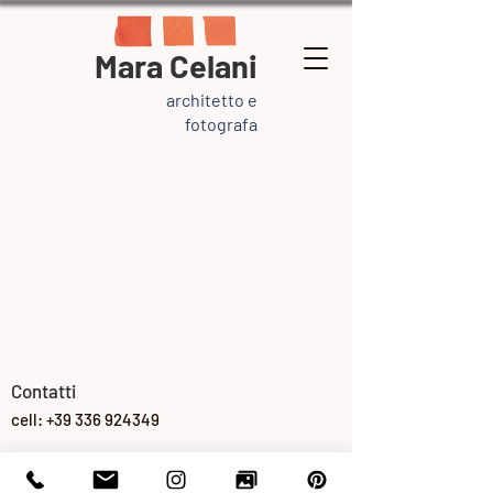
Mara Celani
architetto e
fotografa
Contatti
cell:
+39 336 924349
Via Giovanni Keplero 10 -
00142 Roma