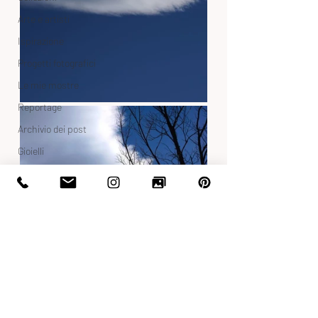
Arte e artisti
Ispirazione
Progetti fotografici
Le mie mostre
Reportage
Archivio dei post
Gioielli
Contatti
cell:
+39 336 924349
Via Giovanni Keplero 10 -
00142 Roma
maracelani@gmail.com