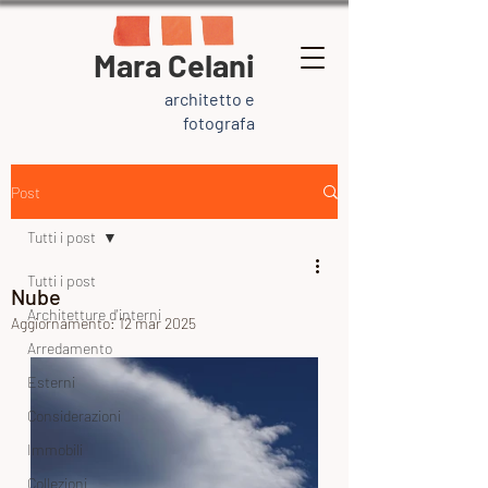
Mara Celani
architetto e
fotografa
Post
Tutti i post
Tutti i post
Nube
Architetture d'interni
Aggiornamento:
12 mar 2025
Arredamento
Esterni
Considerazioni
Immobili
Collezioni