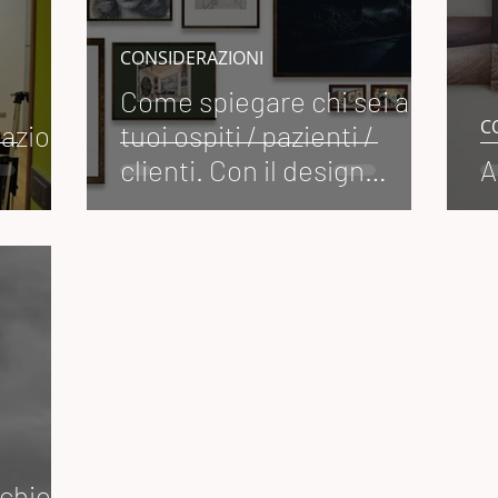
CONSIDERAZIONI
Come spiegare chi sei ai
C
pazio
tuoi ospiti / pazienti /
clienti. Con il design
A
narrativo.
chio di