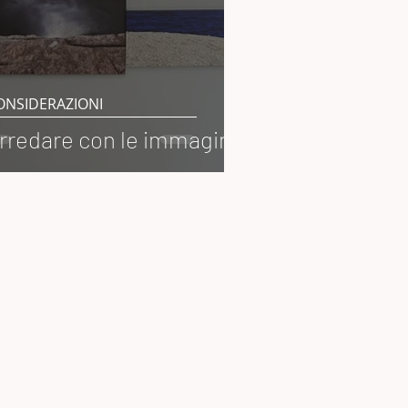
ONSIDERAZIONI
rredare con le immagini