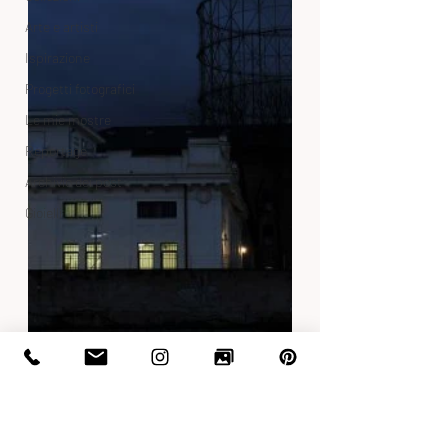
Arte e artisti
Ispirazione
Progetti fotografici
Le mie mostre
Reportage
Archivio dei post
Gioielli
Il quartiere Ostiense con i suoi monumenti 
industriali, il Gazometro e altre strutture, sta 