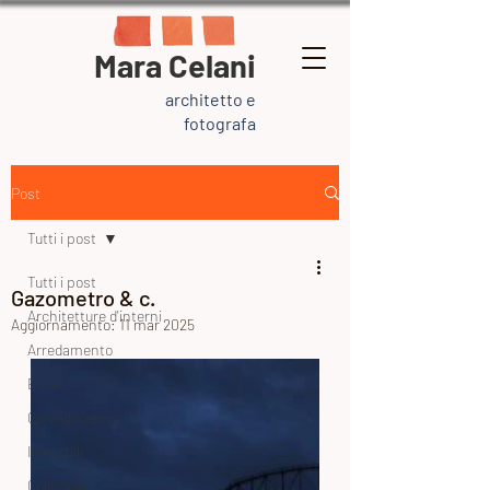
Mara Celani
architetto e
fotografa
Post
Tutti i post
Tutti i post
Gazometro & c.
Architetture d'interni
Aggiornamento:
11 mar 2025
Arredamento
Esterni
Considerazioni
Immobili
Collezioni