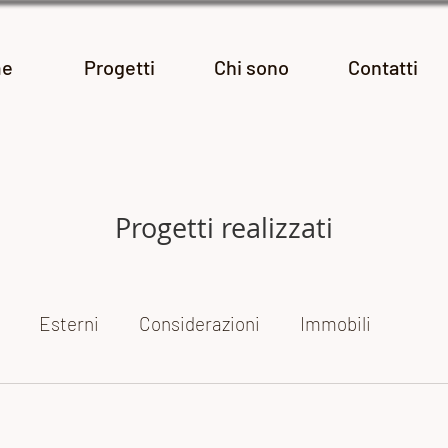
e
Progetti
Chi sono
Contatti
Progetti realizzati
Esterni
Considerazioni
Immobili
ogetti fotografici
Le mie mostre
Reportage