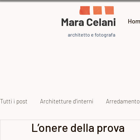
Mara Celani
Hom
architetto e fotografa
Tutti i post
Architetture d'interni
Arredamento
L’onere della prova
Collezioni
Arte e artisti
Ispirazione
Pr