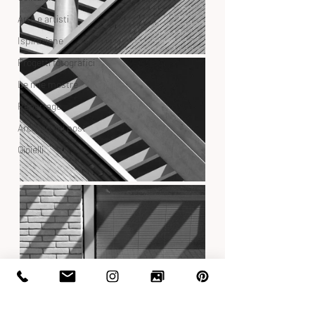
Arte e artisti
Ispirazione
Progetti fotografici
Le mie mostre
Reportage
Archivio dei post
Gioielli