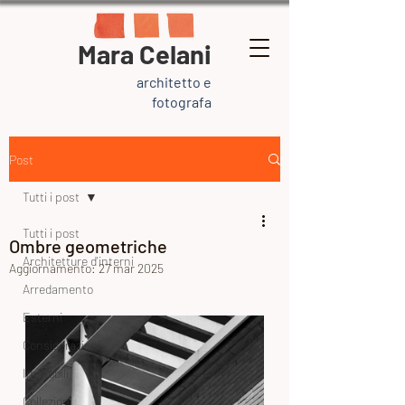
Mara Celani
architetto e
fotografa
Post
Tutti i post
Tutti i post
Ombre geometriche
Architetture d'interni
Aggiornamento:
27 mar 2025
Arredamento
Esterni
Considerazioni
Immobili
Collezioni