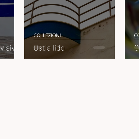
COLLEZIONI
C
visiva
Ostia lido
O