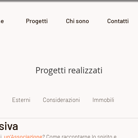
e
Progetti
Chi sono
Contatti
Progetti realizzati
Esterni
Considerazioni
Immobili
siva
ogetti fotografici
Le mie mostre
Reportage
  
un’Associazione
? Come raccontarne lo spirito e 