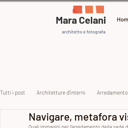
Mara Celani
Hom
architetto e fotografa
Tutti i post
Architetture d'interni
Arredamento
Navigare, metafora vi
Collezioni
Arte e artisti
Ispirazione
Pr
Quali immagini per l’arredamento della sede di