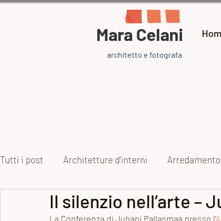
Mara Celani
Hom
architetto e fotografa
Tutti i post
Architetture d'interni
Arredamento
Il silenzio nell’arte 
Collezioni
Arte e artisti
Ispirazione
Pr
La Conferenza di Juhani Pallasmaa presso l’
A