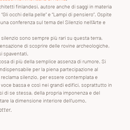
chitetti finlandesi, autore anche di saggi in materia 
“Gli occhi della pelle” e “Lampi di pensiero”. Ospite 
na conferenza sul tema del Silenzio nell’Arte e 
il silenzio sono sempre più rari su questa terra, 
ensazione di scoprire delle rovine archeologiche, 
si spaventati. 
cosa di più della semplice assenza di rumore. Si 
indispensabile per la piena partecipazione al 
tti, reclama silenzio, per essere contemplata e 
voce bassa e così nei grandi edifici, soprattutto in 
rsi di se stessa, della propria imponenza e del 
ltare la dimensione interiore dell’uomo. 
tter. 