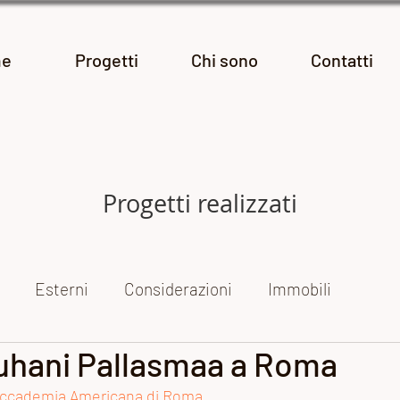
e
Progetti
Chi sono
Contatti
Progetti realizzati
Esterni
Considerazioni
Immobili
– Juhani Pallasmaa a Roma
ogetti fotografici
Le mie mostre
Reportage
ccademia Americana di Roma
.  