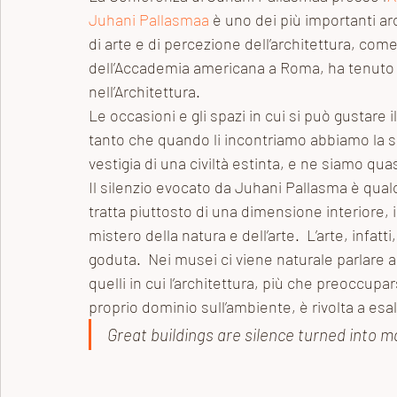
Juhani Pallasmaa
 è uno dei più importanti ar
Archivio dei post
Gioielli
di arte e di percezione dell’architettura, come 
dell’Accademia americana a Roma, ha tenuto u
nell’Architettura. 
Le occasioni e gli spazi in cui si può gustare 
tanto che quando li incontriamo abbiamo la s
vestigia di una civiltà estinta, e ne siamo qua
Il silenzio evocato da Juhani Pallasma è qual
tratta piuttosto di una dimensione interiore, 
mistero della natura e dell’arte.  L’arte, infa
goduta.  Nei musei ci viene naturale parlare a 
quelli in cui l’architettura, più che preoccupa
proprio dominio sull’ambiente, è rivolta a esa
Great buildings are silence turned into ma