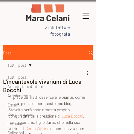
Mara Celani
architetto e
fotografa
Post
Tutti i post
Tutti i post
L’incantevole vivarium di Luca
Architetture d'interni
Bocchi
Arredamento
Mi piace da matti osservare le piante, come 
sa chi gironzola per questo mio blog.  
Esterni
Stavolta però sono rimasta proprio 
Considerazioni
conquistata dalla creazione di 
Luca Bocchi
, 
fioraio romano, figlio d’arte, che nella sua 
Immobili
vetrina di 
Corso Vittorio
 espone un vivarium 
Collezioni