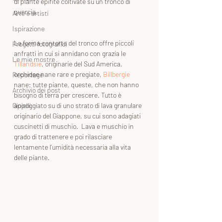
di piante epifite coltivate su un tronco di 
quercia.
Arte e artisti
Ispirazione
La forma contorta del tronco offre piccoli 
Progetti fotografici
anfratti in cui si annidano con grazia le 
Le mie mostre
Tillandsie
, originarie del Sud America, 
orchidee nane rare e pregiate, 
Billbergie
Reportage
nane: tutte piante, queste, che non hanno 
Archivio dei post
bisogno di terra per crescere. Tutto è 
Gioielli
appoggiato su di uno strato di lava granulare 
originario del Giappone, su cui sono adagiati 
cuscinetti di muschio.  Lava e muschio in 
grado di trattenere e poi rilasciare 
lentamente l’umidità necessaria alla vita 
delle piante.