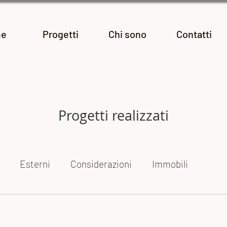
e
Progetti
Chi sono
Contatti
Progetti realizzati
Esterni
Considerazioni
Immobili
ogetti fotografici
Le mie mostre
Reportage