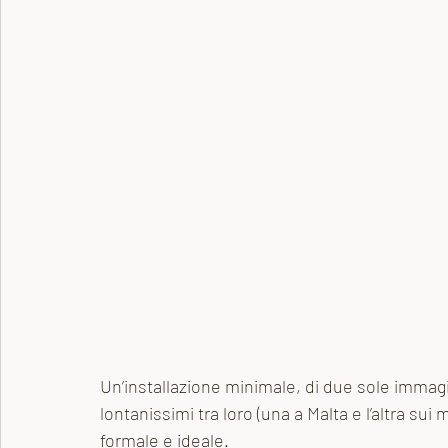
Archivio dei post
Gioielli
Un’installazione minimale, di due sole immagi
lontanissimi tra loro (una a Malta e l’altra sui 
formale e ideale.  