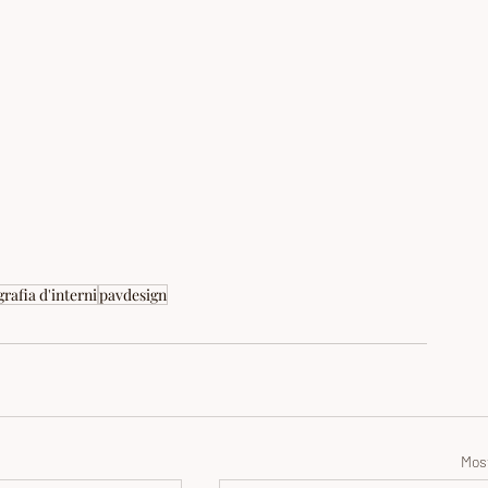
grafia d'interni
pavdesign
Most