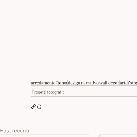
arredamento
Roma
design narrativo
wall decor
arte
foto
Progetti fotografici
Post recenti