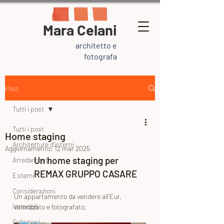
Mara Celani
architetto e
fotografa
Post
Tutti i post
Tutti i post
Home staging
Architetture d'interni
Aggiornamento:
12 mar 2025
Un home staging per 
Arredamento
REMAX GRUPPO CASARE
Esterni
Considerazioni
Un appartamento da vendere all’Eur, 
Immobili
valorizzato e fotografato.
Collezioni