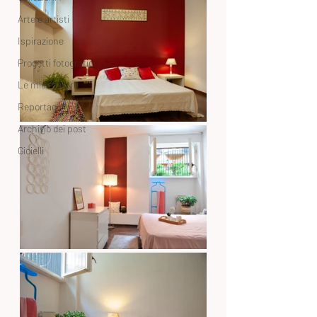
Arte e artisti
Ispirazione
Progetti fotografici
Le mie mostre
Reportage
Archivio dei post
Gioielli