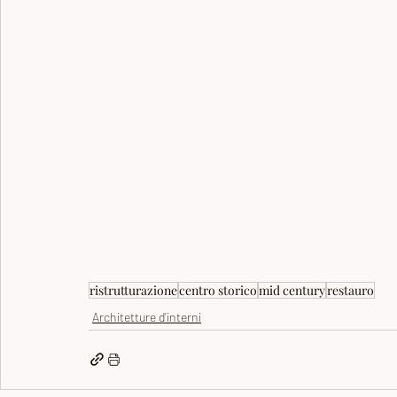
ristrutturazione
centro storico
mid century
restauro
Architetture d'interni