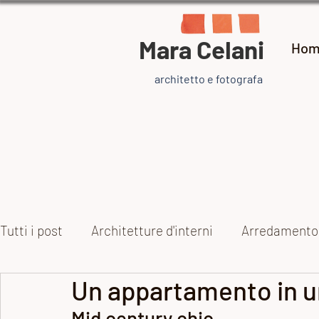
Mara Celani
Hom
architetto e fotografa
Tutti i post
Architetture d'interni
Arredamento
Un appartamento in u
Collezioni
Arte e artisti
Ispirazione
Pr
Mid century chic