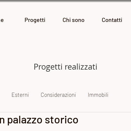
e
Progetti
Chi sono
Contatti
Progetti realizzati
Esterni
Considerazioni
Immobili
n palazzo storico
ogetti fotografici
Le mie mostre
Reportage