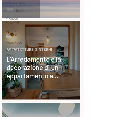
Arte e artisti
Ispirazione
Progetti
fotografici
Le mie
mostre
Reportage
ARCHITETTURE D'INTERNI
Archivio dei
post
L'Arredamento e la
Gioielli
decorazione di un
appartamento a
Monteverde